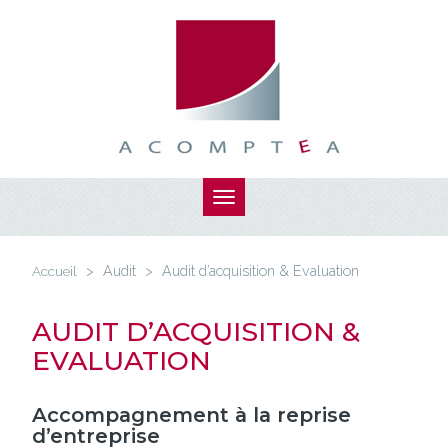
Aller
au
contenu
principal
Toggle
navigation
Vous
êtes
Accueil
>
Audit
>
Audit d’acquisition & Evaluation
ici
AUDIT D’ACQUISITION &
EVALUATION
Accompagnement à la reprise
d’entreprise