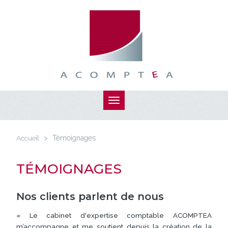
Aller
au
contenu
principal
Toggle
navigation
Vous
êtes
Accueil
>
Témoignages
ici
TÉMOIGNAGES
Nos clients parlent de nous
« Le cabinet d'expertise comptable ACOMPTEA
m’accompagne et me soutient depuis la création de la