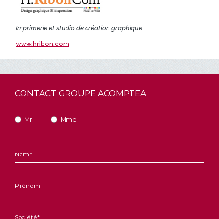
Imprimerie et studio de création graphique
www.hribon.com
CONTACT GROUPE ACOMPTEA
Mr
Mme
Genre
*
Nom
*
Prénom